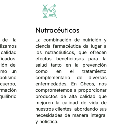
Nutracéuticos
 de la
La combinación de nutrición y
lizamos
ciencia farmacéutica da lugar a
 calidad
los nutracéuticos, que ofrecen
icados.
efectos beneficiosos para la
ión del
salud tanto en la prevención
como un
como en el tratamiento
abolismo
complementario de diversas
cuerpo,
enfermedades. En Gheos, nos
rmación
comprometemos a proporcionar
quilibrio
productos de alta calidad que
mejoren la calidad de vida de
nuestros clientes, abordando sus
necesidades de manera integral
y holística.